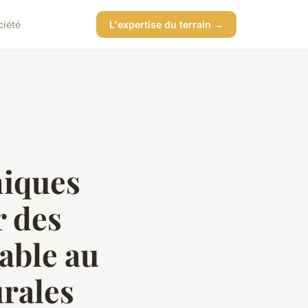
ciété
L'expertise du terrain →
niques
r des
able au
rales