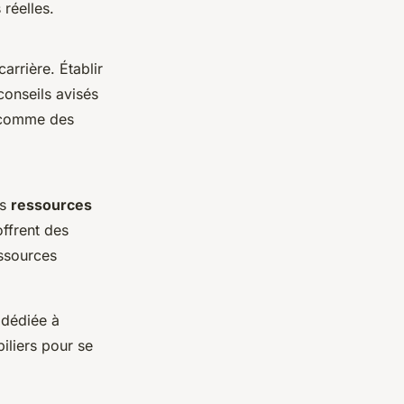
réelles.
rrière. Établir
onseils avisés
, comme des
es
ressources
ffrent des
essources
 dédiée à
iliers pour se