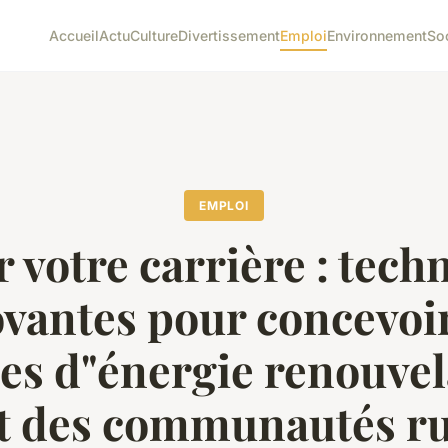
Accueil
Actu
Culture
Divertissement
Emploi
Environnement
So
EMPLOI
r votre carrière : tech
vantes pour concevoi
es d"énergie renouvel
it des communautés ru