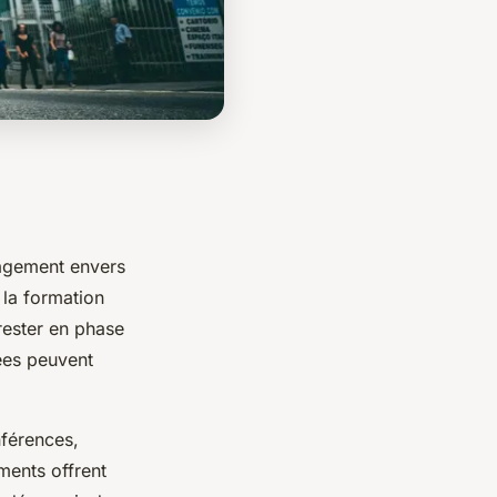
gement envers
 la formation
rester en phase
ées peuvent
nférences,
ments offrent