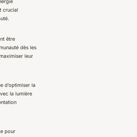
nergie
t crucial
uté.
nt être
mmunauté dès les
 maximiser leur
e d’optimiser la
vec la lumière
entation
le pour