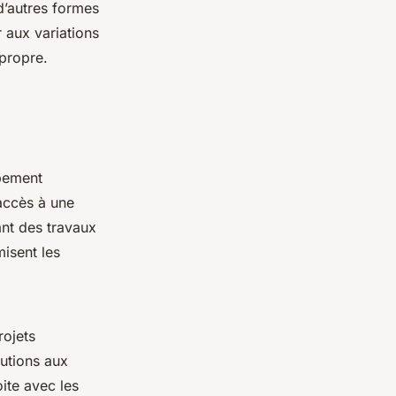
 d’autres formes
 aux variations
propre.
ppement
accès à une
ant des travaux
misent les
rojets
utions aux
oite avec les