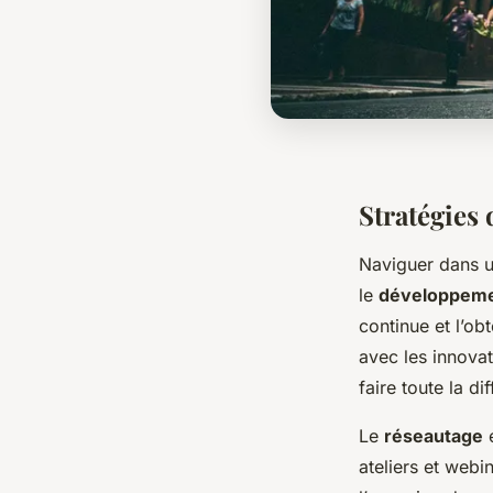
Stratégies 
Naviguer dans 
le
développeme
continue et l’ob
avec les innova
faire toute la d
Le
réseautage
e
ateliers et webi