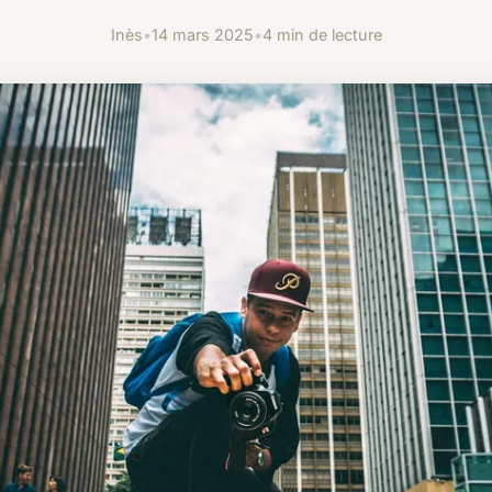
Inès
•
14 mars 2025
•
4 min de lecture