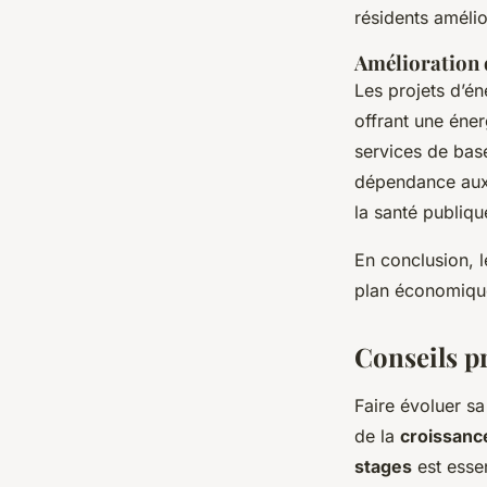
résidents amélio
Amélioration d
Les projets d’én
offrant une éne
services de base 
dépendance aux 
la santé publiqu
En conclusion, le
plan économique
Conseils pr
Faire évoluer s
de la
croissanc
stages
est esse