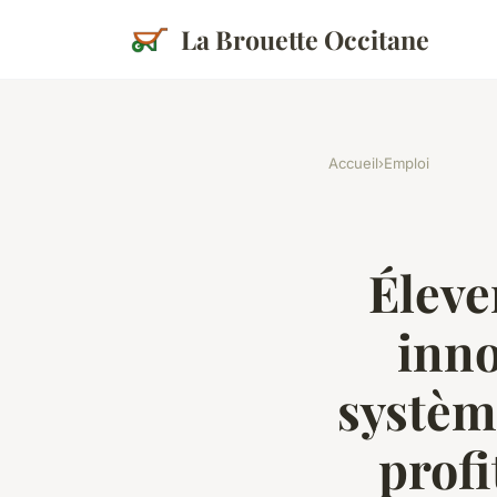
La Brouette Occitane
Accueil
›
Emploi
Éleve
inno
systèm
prof