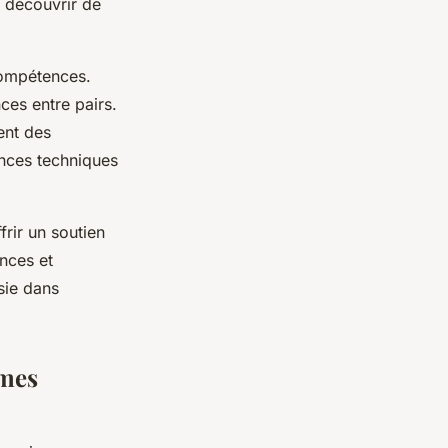
e découvrir de
compétences.
nces entre pairs.
ent des
ences techniques
frir un soutien
nces et
sie dans
èmes