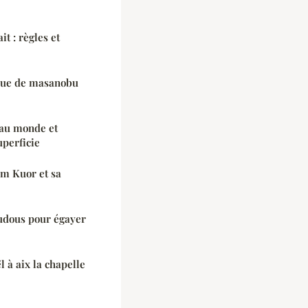
t : règles et
que de masanobu
 au monde et
uperficie
m Kuor et sa
udous pour égayer
 à aix la chapelle