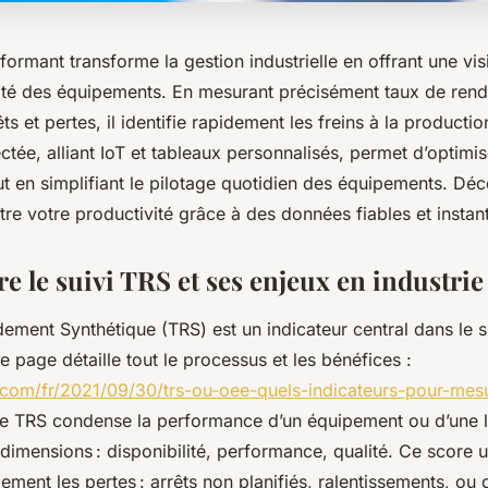
formant transforme la gestion industrielle en offrant une vis
cacité des équipements. En mesurant précisément taux de ren
ts et pertes, il identifie rapidement les freins à la productio
ée, alliant IoT et tableaux personnalisés, permet d’optimis
t en simplifiant le pilotage quotidien des équipements. Dé
re votre productivité grâce à des données fiables et instan
 le suivi TRS et ses enjeux en industrie
ement Synthétique (TRS) est un indicateur central dans le s
te page détaille tout le processus et les bénéfices :
k.com/fr/2021/09/30/trs-ou-oee-quels-indicateurs-pour-mesu
Le TRS condense la performance d’un équipement ou d’une l
dimensions : disponibilité, performance, qualité. Ce score
ement les pertes : arrêts non planifiés, ralentissements, ou 