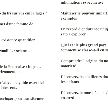
inhumation respectueuse
o du tri sur vos emballages ?
Maîtriser le pouvoir imparfai
exemples
e net d’une femme de
Un record d’endurance uni
sato à explorer
l’existence quantifier
Quel est le plus grand pays
comment se classe-t-il en s
tualités : science et
Comprendre l’origine du no
notoriété
de la Fournaise : impacts
nvironnement
Découvrez les meilleurs do
les enfants
réative : le guide essentiel
adolescents
Découvrez le marché de noël
en 2026
 horloger pour transformer