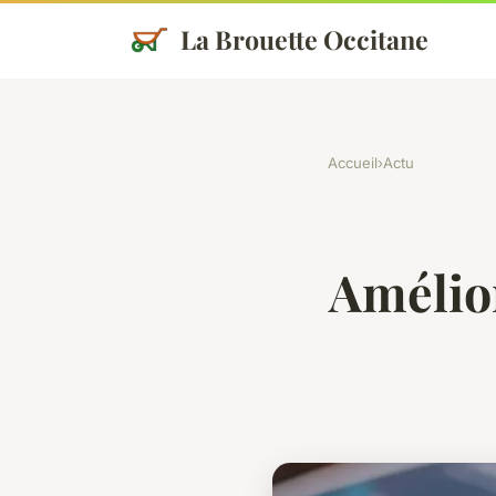
La Brouette Occitane
Accueil
›
Actu
Amélior