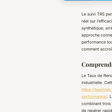
Le suivi TRS per
réel sur l’effi
synthétique, arrê
approche connect
performance tou
comment accroît
Comprendre
Le Taux de Rend
industrielle. Cet
https://teeptra
performance/
. 
combinant trois 
de repérer rapid