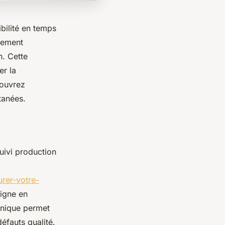
ibilité en temps
dement
n. Cette
er la
couvrez
tanées.
uivi production
rer-votre-
igne en
 unique permet
défauts qualité.