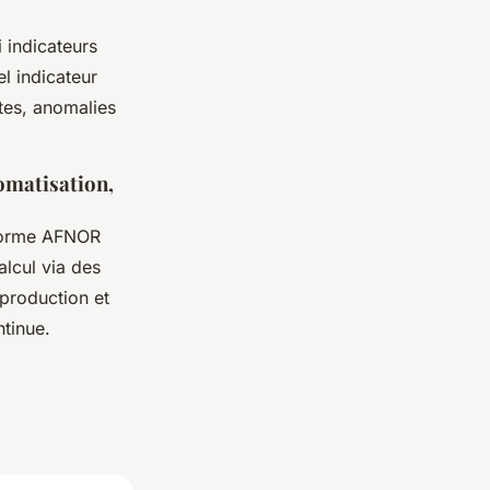
 indicateurs
el indicateur
tes, anomalies
omatisation,
 norme AFNOR
alcul via des
production et
ntinue.