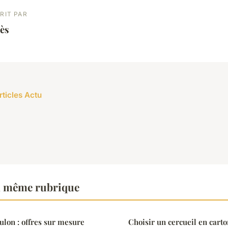
RIT PAR
ès
rticles Actu
a même rubrique
ulon : offres sur mesure
Choisir un cercueil en cart