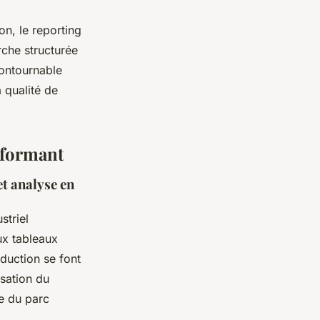
on, le reporting
rche structurée
contournable
 qualité de
rformant
et analyse en
striel
aux tableaux
duction se font
isation du
le du parc