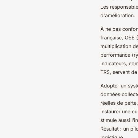
Les responsables
d'amélioration.
À ne pas confon
française, OEE (
multiplication d
performance (ry
indicateurs, com
TRS, servent de 
Adopter un systè
données collect
réelles de perte.
instaurer une cu
stimule aussi l’i
Résultat : un pi
logistique.