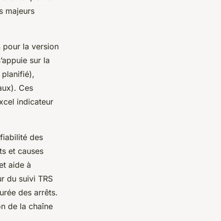
es majeurs
 pour la version
’appuie sur la
planifié),
aux). Ces
xcel indicateur
iabilité des
ts et causes
et aide à
ur du suivi TRS
durée des arrêts.
on de la chaîne