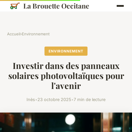
La Brouette Occitane
Accueil
›
Environnement
ENVIRONNEMENT
Investir dans des panneaux
solaires photovoltaïques pour
l'avenir
Inès
•
23 octobre 2025
•
7 min de lecture