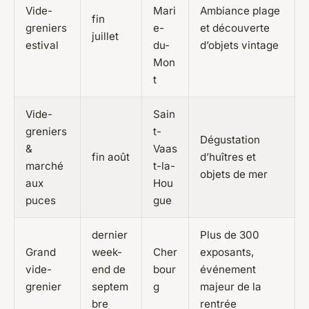
Vide-
Mari
Ambiance plage
fin
greniers
e-
et découverte
juillet
estival
du-
d’objets vintage
Mon
t
Vide-
Sain
greniers
t-
Dégustation
&
Vaas
fin août
d’huîtres et
marché
t-la-
objets de mer
aux
Hou
puces
gue
dernier
Plus de 300
Grand
week-
Cher
exposants,
vide-
end de
bour
événement
grenier
septem
g
majeur de la
bre
rentrée