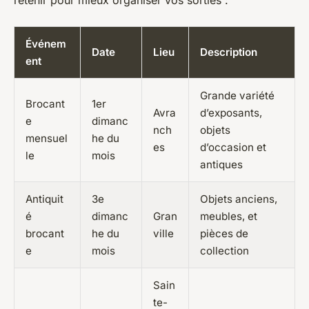
Événem
Date
Lieu
Description
ent
Grande variété
Brocant
1er
Avra
d’exposants,
e
dimanc
nch
objets
mensuel
he du
es
d’occasion et
le
mois
antiques
Antiquit
3e
Objets anciens,
é
dimanc
Gran
meubles, et
brocant
he du
ville
pièces de
e
mois
collection
Sain
te-