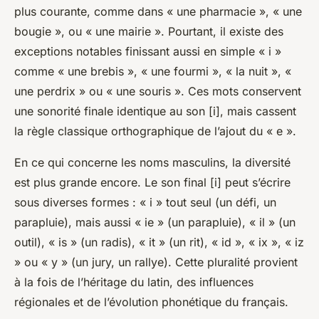
plus courante, comme dans « une pharmacie », « une
bougie », ou « une mairie ». Pourtant, il existe des
exceptions notables finissant aussi en simple « i »
comme « une brebis », « une fourmi », « la nuit », «
une perdrix » ou « une souris ». Ces mots conservent
une sonorité finale identique au son [i], mais cassent
la règle classique orthographique de l’ajout du « e ».
En ce qui concerne les noms masculins, la diversité
est plus grande encore. Le son final [i] peut s’écrire
sous diverses formes : « i » tout seul (un défi, un
parapluie), mais aussi « ie » (un parapluie), « il » (un
outil), « is » (un radis), « it » (un rit), « id », « ix », « iz
» ou « y » (un jury, un rallye). Cette pluralité provient
à la fois de l’héritage du latin, des influences
régionales et de l’évolution phonétique du français.